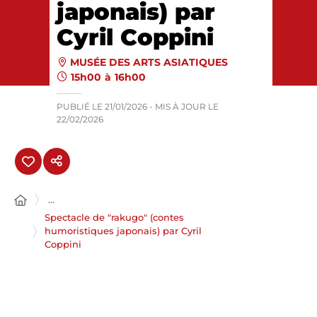
japonais) par
Cyril Coppini
MUSÉE DES ARTS ASIATIQUES
15h00
à
16h00
PUBLIÉ LE
21/01/2026
- MIS À JOUR LE
22/02/2026
...
Spectacle de "rakugo" (contes
humoristiques japonais) par Cyril
Coppini