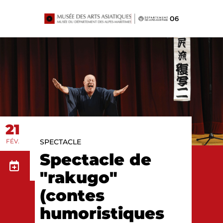
Panneau de gestion des cookies
21
FÉV.
SPECTACLE
Spectacle de
"rakugo"
(contes
humoristiques