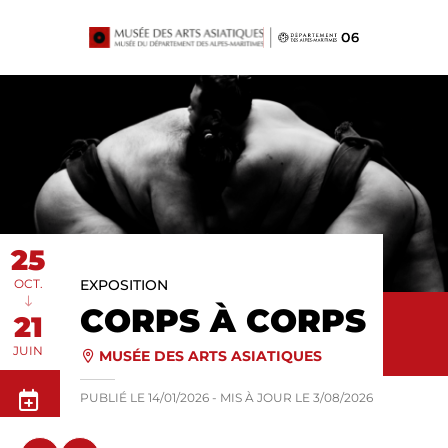
Panneau de gestion des cookies
25
OCT.
EXPOSITION
CORPS À CORPS
21
JUIN
MUSÉE DES ARTS ASIATIQUES
PUBLIÉ LE
14/01/2026
- MIS À JOUR LE
3/08/2026