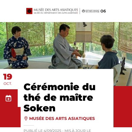
Panneau de gestion des cookies
19
Cérémonie du
OCT.
thé de maître
Soken
MUSÉE DES ARTS ASIATIQUES
PUBLIÉ LE
4/09/2025
- MIS À JOUR LE